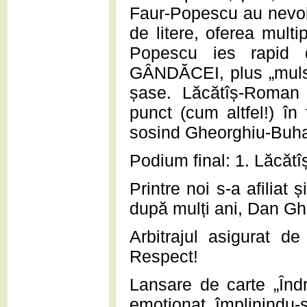
Faur-Popescu au nevoie 
de litere, oferea mult
Popescu ies rapid 
GÂNDĂCEI, plus „mulsor
șase. Lăcătîș-Roman c
punct (cum altfel!) în
sosind Gheorghiu-Buha
Podium final: 1. Lăcă
Printre noi s-a afiliat ș
după mulți ani, Dan Gh
Arbitrajul asigurat d
Respect!
Lansare de carte „Îndr
emoționat, împlinindu-