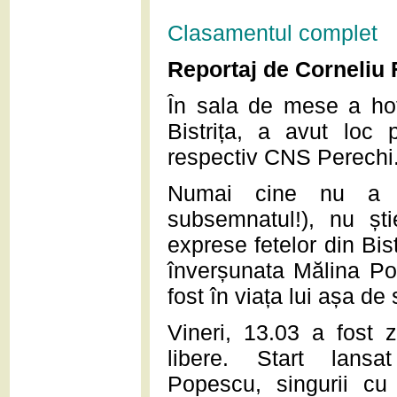
Clasamentul complet
Reportaj de Corneliu 
În sala de mese a hote
Bistrița, a avut loc 
respectiv CNS Perechi
Numai cine nu a o
subsemnatul!), nu ști
exprese fetelor din Bis
înverșunata Mălina Pop
fost în viața lui așa de 
Vineri, 13.03 a fost z
libere. Start lansa
Popescu, singurii c