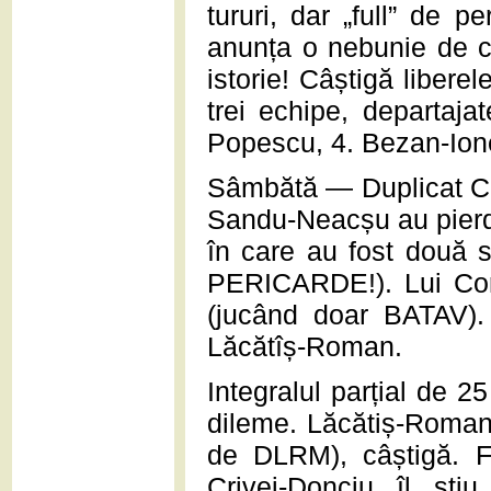
tururi, dar „full” de p
anunța o nebunie de co
istorie! Câștigă libere
trei echipe, departaja
Popescu, 4. Bezan-Ione
Sâmbătă — Duplicat Cla
Sandu-Neacșu au pierdu
în care au fost două 
PERICARDE!). Lui Corn
(jucând doar BATAV).
Lăcătîș-Roman.
Integralul parțial de 
dileme. Lăcătiș-Roma
de DLRM), câștigă. Fa
Crivei-Donciu îl ști