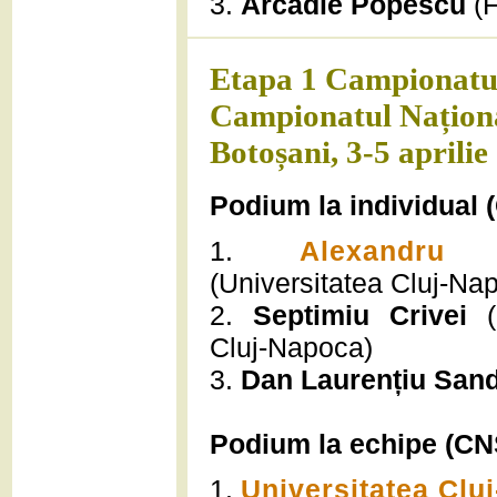
3.
Arcadie Popescu
(F
Etapa 1 Campionatul
Campionatul Naționa
Botoșani, 3-5 aprilie
Podium la individual 
1.
Alexandru 
(Universitatea Cluj-Na
2.
Septimiu Crivei
(U
Cluj-Napoca)
3.
Dan Laurențiu San
Podium la echipe (CNS
1.
Universitatea Clu