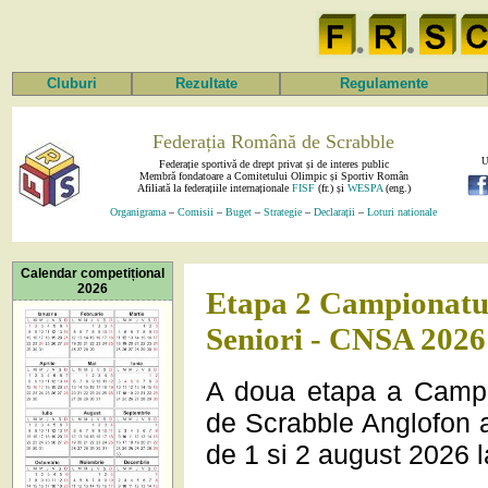
Cluburi
Rezultate
Regulamente
Federația Română de Scrabble
U
Federație sportivă de drept privat și de interes public
Membră fondatoare a Comitetului Olimpic și Sportiv Român
Afiliată la federațiile internaționale
FISF
(fr.) și
WESPA
(eng.)
Organigrama
–
Comisii
–
Buget
–
Strategie
–
Declarații
–
Loturi nationale
Calendar competițional
2026
Etapa 2 Campionatul
Seniori - CNSA 2026
A doua etapa a Campio
de Scrabble Anglofon a 
de 1 si 2 august 2026 la