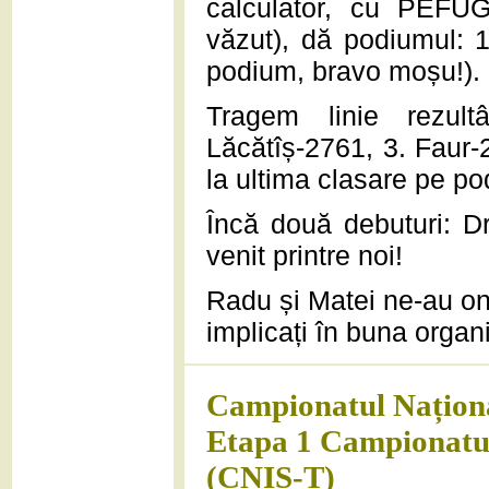
calculator, cu PEF
văzut), dă podiumul: 1
podium, bravo moșu!).
Tragem linie rezul
Lăcătîș-2761, 3. Faur-
la ultima clasare pe p
Încă două debuturi: 
venit printre noi!
Radu și Matei ne-au onor
implicați în buna orga
Campionatul Naționa
Etapa 1 Campionatul 
(CNIS-T)