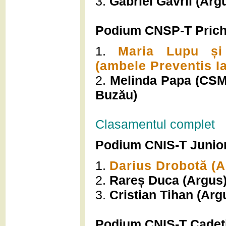
3.
Gabriel Gavril (Argu
Podium CNSP-T Prich
1.
Maria Lupu și
(ambele Preventis Ia
2.
Melinda Papa (CSM 
Buzău)
Clasamentul complet
Podium CNIS-T Junior
1.
Darius Drobotă (A
2.
Rareș Duca (Argus
3.
Cristian Tihan (Arg
Podium CNIS-T Cadet