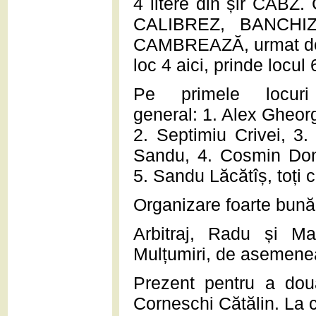
4 litere din șir CABZ
CALIBREZ, BANCHIZĂ.
CAMBREAZĂ, urmat de 
loc 4 aici, prinde locu
Pe primele locur
general: 1. Alex Gheor
2. Septimiu Crivei, 3.
Sandu, 4. Cosmin Don
5. Sandu Lăcătîș, toți 
Organizare foarte bună
Arbitraj, Radu și M
Mulțumiri, de asemene
Prezent pentru a doua
Corneschi Cătălin. La 