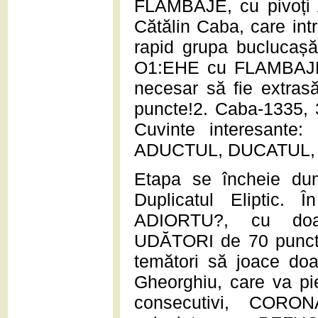
FLAMBAJE, cu pivoți A
Cătălin Caba, care intr
rapid grupa buclucaș
O1:EHE cu FLAMBAJE! 
necesar să fie extras
puncte!2. Caba-1335, 
Cuvinte interesante:
ADUCTUL, DUCATUL,
Etapa se încheie dum
Duplicatul Eliptic. 
ADIORTU?, cu do
UDĂTORI de 70 puncte
temători să joace doa
Gheorghiu, care va pie
consecutivi, CORO