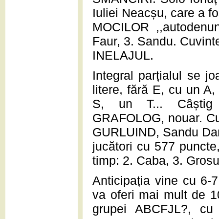
Iuliei Neacșu, care a f
MOCILOR ,,autodenunț
Faur, 3. Sandu. Cuvi
INELAJUL.
Integral parțialul se 
litere, fără E, cu un A
S, un T... Câști
GRAFOLOG, nouar. Cu
GURLUIND, Sandu Dan f
jucători cu 577 punct
timp: 2. Caba, 3. Grosu
Anticipația vine cu 6-
va oferi mai mult de 1
grupei ABCFJL?, cu