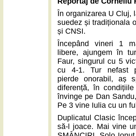
Reportaj de Corneliu 
În organizarea U Cluj, 
suedez și tradiționala 
și CNSI.
Începând vineri 1 m
libere, ajungem în tu
Faur, singurul cu 5 vict
cu 4-1. Tur nefast p
pierde onorabil, aș 
diferență, în condiții
învinge pe Dan Sandu, 
Pe 3 vine Iulia cu un f
Duplicatul Clasic înce
să-l joace. Mai vine u
SMÂNCIRI. Solo Ionuț 