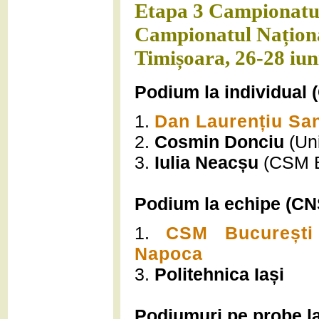
Etapa 3 Campionatul
Campionatul Naționa
Timișoara, 26-28 iun
Podium la individual 
1.
Dan Laurențiu Sa
2.
Cosmin Donciu
(Uni
3.
Iulia Neacșu
(CSM B
Podium la echipe (CNS
1.
CSM București 
Napoca
3.
Politehnica Iași
Podiumuri pe probe la