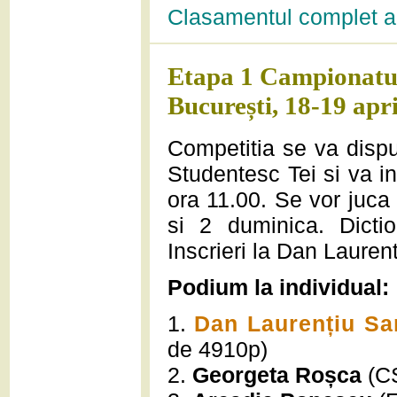
Clasamentul complet al
Etapa 1 Campionatul
București, 18-19 apri
Competitia se va dispu
Studentesc Tei si va i
ora 11.00. Se vor juca
si 2 duminica. Dicti
Inscrieri la Dan Lauren
Podium la individual:
1.
Dan Laurențiu S
de 4910p)
2.
Georgeta Roșca
(CS