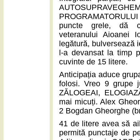
AUTOSUPRAV
PROGRAMATORULUI 
puncte grele, dă 
veteranului Aioanei 
legătură, bulversează ie
l-a devansat la timp 
cuvinte de 15 litere.
Anticipația aduce grupa 
folosi. Vreo 9 grupe 
ZĂLOGEAI, ELOGIAZĂ
mai micuți. Alex Gheorg
2 Bogdan Gheorghe (bra
41 de litere avea să a
permită punctaje de pe