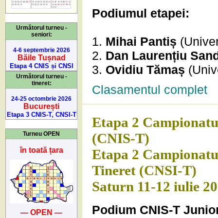
Podiumul etapei:
Următorul turneu -
seniori:
1.
Mihai Pantiș
(Univer
4-6 septembrie 2026
2.
Dan Laurențiu San
Băile Tușnad
Etapa 4 CNIS și CNSI
3.
Ovidiu Tămaș
(Unive
Următorul turneu -
tineret:
Clasamentul complet
24-25 octombrie 2026
București
Etapa 3 CNIS-T, CNSI-T
Etapa 2 Campionatul 
(CNIS-T)
Turneu OPEN
în toată țara
Etapa 2 Campionatul 
Tineret (CNSI-T)
Saturn 11-12 iulie 2
Podium CNIS-T Junior
— OPEN —