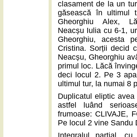
clasament de la un tur 
găsească în ultimul 
Gheorghiu Alex, L
Neacșu Iulia cu 6-1, ur
Gheorghiu, acesta p
Cristina. Sorții decid 
Neacșu, Gheorghiu avân
primul loc. Lăcă învinge
deci locul 2. Pe 3 apa
ultimul tur, la numai 8 
Duplicatul eliptic avea
astfel luând serioas
frumoase: CLIVAJE, F
Pe locul 2 vine Sandu D
Integralul parțial, c