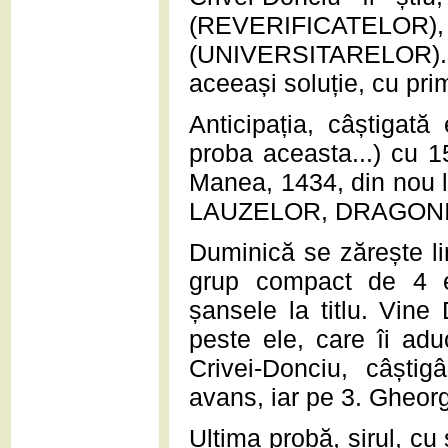
(REVERIFICATE
(UNIVERSITARELOR).
aceeași soluție, cu prim
Anticipația, câștigat
proba aceasta...) cu 
Manea, 1434, din nou
LAUZELOR, DRAGONII
Duminică se zărește li
grup compact de 4 e
șansele la titlu. Vine 
peste ele, care îi adu
Crivei-Donciu, câști
avans, iar pe 3. Gheorg
Ultima probă, șirul, cu