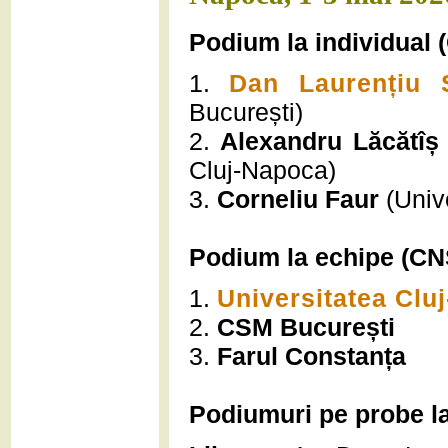
Podium la individual 
1.
Dan Laurențiu 
București)
2.
Alexandru Lăcătîș
Cluj-Napoca)
3.
Corneliu Faur
(Univ
Podium la echipe (CNS
1.
Universitatea Clu
2.
CSM București
3.
Farul Constanța
Podiumuri pe probe la