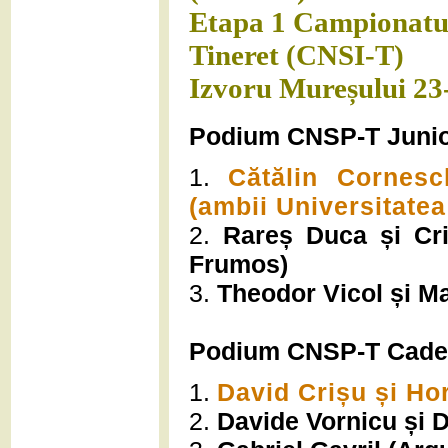
Etapa 1 Campionatul 
Tineret (CNSI-T)
Izvoru Mureșului 23-
Podium CNSP-T Junio
1.
Cătălin Cornesc
(ambii Universitate
2.
Rareș Duca și Cri
Frumos)
3.
Theodor Vicol și Ma
Podium CNSP-T Cadet
1.
David Crișu și Ho
2.
Davide Vornicu și 