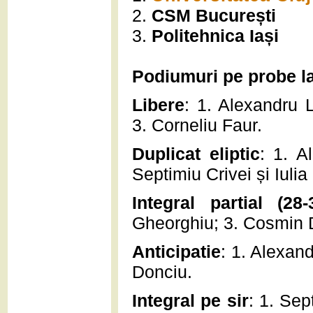
2.
CSM București
3.
Politehnica Iași
Podiumuri pe probe la
Libere
: 1. Alexandru 
3. Corneliu Faur.
Duplicat eliptic
: 1. A
Septimiu Crivei și Iuli
Integral partial (28-
Gheorghiu; 3. Cosmin 
Anticipatie
: 1. Alexan
Donciu.
Integral pe sir
: 1. Se