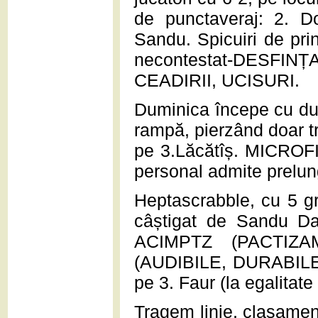
de punctaveraj: 2. Do
Sandu. Spicuiri de pri
necontestat-DESFINȚA
CEADIRII, UCISURI.
Duminica începe cu dupl
rampă, pierzând doar tr
pe 3.Lăcătîș. MICROFIL
personal admite prelungi
Heptascrabble, cu 5 gr
câștigat de Sandu Dan,
ACIMPTZ (PACTIZA
(AUDIBILE, DURABILE,
pe 3. Faur (la egalitate
Tragem linie, clasamen