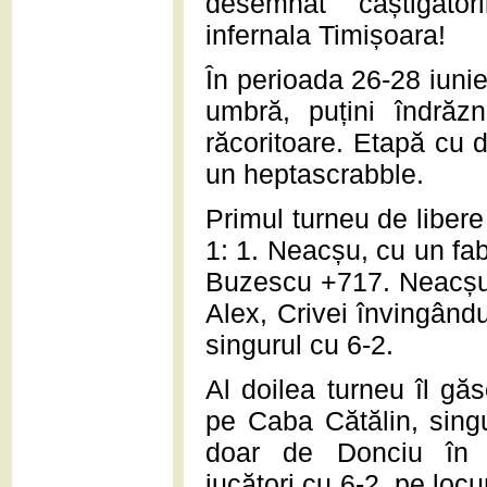
desemnat câștigători
infernala Timișoara!
În perioada 26-28 iuni
umbră, puțini îndrăz
răcoritoare. Etapă cu d
un heptascrabble.
Primul turneu de liber
1: 1. Neacșu, cu un fa
Buzescu +717. Neacșu 
Alex, Crivei învingându
singurul cu 6-2.
Al doilea turneu îl gă
pe Caba Cătălin, singu
doar de Donciu în ul
jucători cu 6-2, pe locur