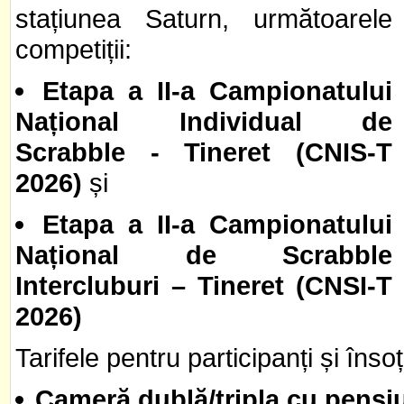
stațiunea Saturn, următoarele
competiții:
Etapa a II-a Campionatului
Național Individual de
Scrabble - Tineret (CNIS-T
2026)
și
Etapa a II-a Campionatului
Național de Scrabble
Intercluburi – Tineret (CNSI-T
2026)
Tarifele pentru participanți și însoți
Cameră dublă/tripla cu pensi